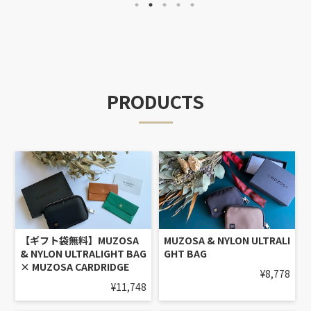
PRODUCTS
【ギフト袋無料】MUZOSA
MUZOSA & NYLON ULTRALI
& NYLON ULTRALIGHT BAG
GHT BAG
× MUZOSA CARDRIDGE
¥8,778
¥11,748