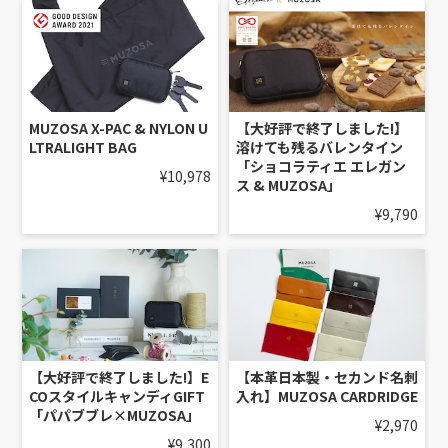
MUZOSA X-PAC & NYLON U
【大好評で終了しました!】
LTRALIGHT BAG
溶けても残るバレンタイン
「ショコラティエ エレガン
¥10,978
ス & MUZOSA」
¥9,790
【大好評で終了しました!】E
【本革日本製・セカンド名刺
COスタイルキャンディGIFT
入れ】MUZOSA CARDRIDGE
「パパブブレ×MUZOSA」
¥2,970
¥9,300