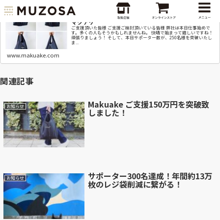
Makuake｜サポーター250名様突破致しました！！｜
マクアケ
ご支援頂いた皆様 ご支援ご検討頂いている皆様 弊社は本日仕事始めで
す。多くの人もそうかもしれませんね。 快晴で始まって嬉しいですね！
頑張りましょう！ そして、本日サポーター数が、250名様を突破いたし
ま...
www.makuake.com
関連記事
Makuake ご支援150万円を突破致
お知らせ
しました！
サポーター300名達成！年間約13万
お知らせ
枚のレジ袋削減に繋がる！