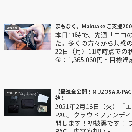
まもなく、Makuake ご支援2
お知らせ
本日11時で、先週「エコ
た。多くの方々から共感
22日（月）11時時点で
金：1,365,060円・目標達成
【最速全公開！MUZOSA X-PAC
お知らせ
始！
2021年2月16日（火）「エコ
PAC」クラウドファンディ
開します！初披露です！ プ
PAC」内容や想い・...