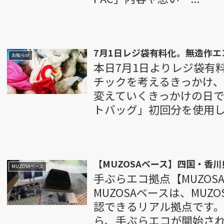
7月1日レジ袋有料化。無造作
お知らせ
本日7月1日よりレジ袋有
チックを考えるきっかけ
変えていくきっかけの日です
トバッグ」初回分を使用して
【MUZOSAベース】四国・香川
MUZOSAベース
手ぶらエコ拠点【MUZO
MUZOSAベースは、MU
認できるリアル拠点です。
ら、手ぶらエコが開始される