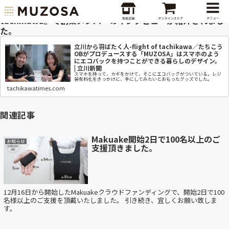
「立川新聞」にて『立川から羽ばたく人-flight of
tachikawa』で創業メンバーのインタビューが紹介されまし
た。
立川から羽ばたく人-flight of tachikawa／たちこう
OBがプロデュースする「MUZOSA」はスマホのよう
にエコバックを持つことができる暮らしのデザイン。
| 立川新聞
スマホを持って、カギをかけて、そこにエコバッグがついている。レジ
袋有料化をきっかけに、手にしてみたいとおもったグッズでした。
tachikawatimes.com
関連記事
Makuake開始2日で100名以上のご
お知らせ
支援頂きました。
12月16日から開始したMakuakeクラウドファンディングで、開始2日で100
名様以上のご支援を頂戴いたしました。 引き続き、宜しくお願い致しま
す。