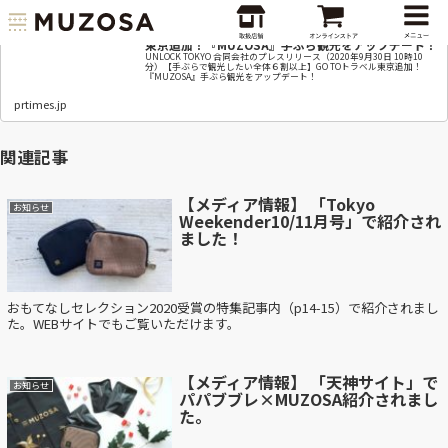
【手ぶらで観光したい全体６割以上】GO TOトラベル
東京追加！『MUZOSA』手ぶら観光をアップデート！
UNLOCK TOKYO 合同会社のプレスリリース（2020年9月30日 10時10
分）【手ぶらで観光したい全体６割以上】GO TOトラベル東京追加！
『MUZOSA』手ぶら観光をアップデート！
prtimes.jp
関連記事
【メディア情報】 「Tokyo
お知らせ
Weekender10/11月号」で紹介され
ました！
おもてなしセレクション2020受賞の特集記事内（p14-15）で紹介されまし
た。WEBサイトでもご覧いただけます。
【メディア情報】 「天神サイト」で
お知らせ
パパブブレ×MUZOSA紹介されまし
た。