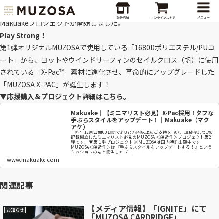
本日2/16「エコの日」AM10:00より、第2弾「MUZOSA X-PAC」
Makuakeプロジェクトが開始しました。
Play Strong！
第1弾オリジナルMUZOSAで使用している「1680Dポリエステル/PUコ
ート」から、ヨットやウインドサーフィンのセイルクロス（帆）に使用
されている「X-Pac™」素材に進化させ、革命的にアップグレードした
「MUZOSA X-PAC」が誕生します！
▼応援購入＆プロジェクト詳細はこちら。
Makuake｜【ミニマリスト必見】X-Pac採用！タフな
手ぶらスタイルをアップデート！｜Makuake（マク
アケ）
一昨年12月公開60日間で約375万円以上のご支持を頂き、達成率3,751%
記録樹立したミニマリスト必見のMUZOSA ＜無造作＞プロジェクト第2
弾です。 ▼第１弾プロジェクト ※MUZOSAは国内特許出願中です
MUZOSA＜無造作＞は『手ぶらスタイルをアップデートする！』という
ミッションのもと誕生したプ...
www.makuake.com
関連記事
【メディア情報】「IGNITE」にて
お知らせ
「MUZOSA CARDRIDGE」