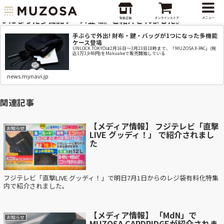
マイナビニュースにて『手ぶらで外出! 財布・鍵・バッグが1
つになった多機能ケース登場』と紹介されました。
手ぶらで外出! 財布・鍵・バッグが1つになった多機能
ケース登場
UNLOCK TOKYOは2月16日～3月23日18時まで、「MUZOSA X-PAC」(税
込1万3,948円)をMakuakeで販売開始している
news.mynavi.jp
関連記事
【メディア情報】 フジテレビ「直撃
お知らせ
LIVE グッディ！」 で紹介されまし
た
フジテレビ「直撃LIVE グッディ！」で明日7月1日からのレジ袋有料化特集
内で紹介されました。
【メディア情報】 「MdN」で
お知らせ
MUZOSA CARDRIDGEが紹介されま